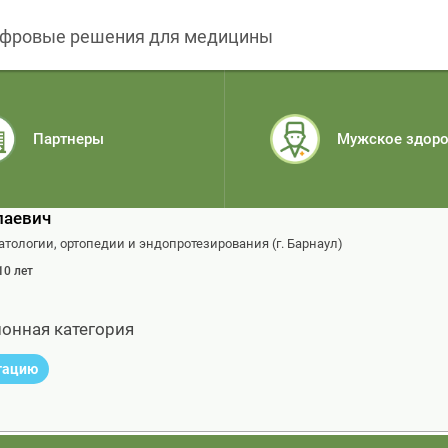
фровые решения для медицины
Партнеры
Мужское здор
лаевич
тологии, ортопедии и эндопротезирования (г. Барнаул)
 10 лет
онная категория
ьтацию