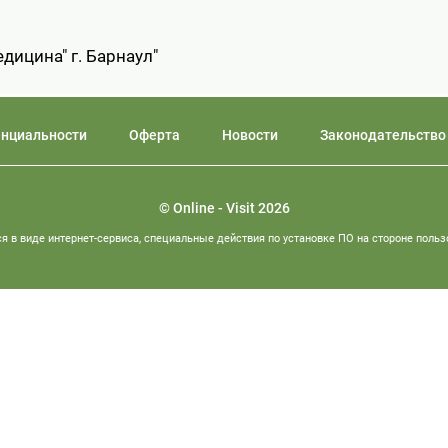
дицина" г. Барнаул"
енциальности
Оферта
Новости
Законодательство
© Online - Visit 2026
я в виде интернет-сервиса, специальные действия по установке ПО на стороне польз