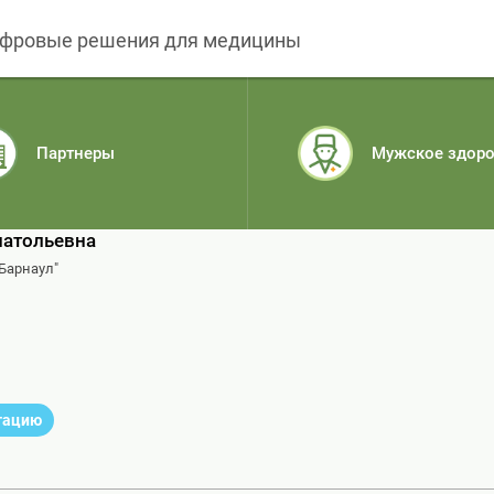
фровые решения для медицины
Партнеры
Мужское здор
натольевна
Барнаул"
ьтацию